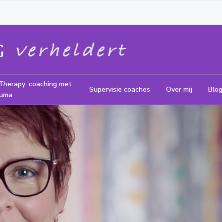
Therapy: coaching met
Supervisie coaches
Over mij
Blo
auma