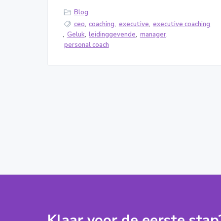
Blog
ceo
,
coaching
,
executive
,
executive coaching
,
Geluk
,
leidinggevende
,
manager
,
personal coach
Klaar voor de eerste stap