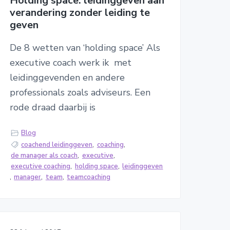
Holding space: leidinggeven aan
verandering zonder leiding te
geven
De 8 wetten van ‘holding space’ Als
executive coach werk ik met
leidinggevenden en andere
professionals zoals adviseurs. Een
rode draad daarbij is
Blog
coachend leidinggeven
,
coaching
,
de manager als coach
,
executive
,
executive coaching
,
holding space
,
leidinggeven
,
manager
,
team
,
teamcoaching