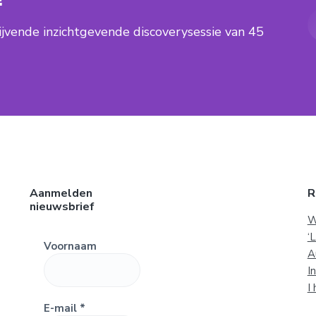
lijvende inzichtgevende discoverysessie van 45
Aanmelden
R
nieuwsbrief
W
‘
Voornaam
A
I
I
E-mail
*