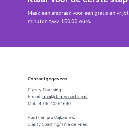
Maak een afspraak voor een gratis en vrijb
minuten t.w.v. 150,00 euro.
F
Contactgegevens
o
Clarity Coaching
E-mail:
titia@claritycoaching.nl
o
Mobiel: 06-40381640
t
Post- en praktijkadres:
e
Clarity Coaching/Titia de Vries