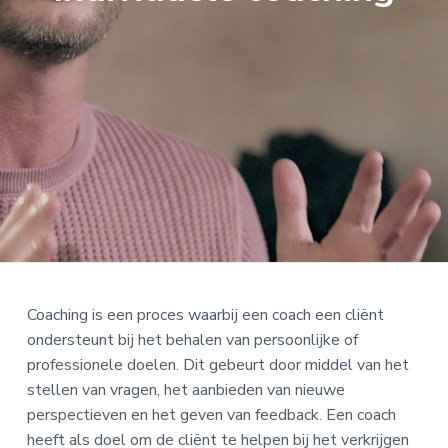
o
k
A
u
s
C
d
t
H
I
N
G
Coaching is een proces waarbij een coach een cliënt
ondersteunt bij het behalen van persoonlijke of
professionele doelen. Dit gebeurt door middel van het
stellen van vragen, het aanbieden van nieuwe
perspectieven en het geven van feedback. Een coach
heeft als doel om de cliënt te helpen bij het verkrijgen