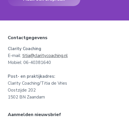
F
Contactgegevens
o
Clarity Coaching
E-mail:
titia@claritycoaching.nl
o
Mobiel: 06-40381640
t
Post- en praktijkadres:
e
Clarity Coaching/Titia de Vries
Oostzijde 202
r
1502 BN Zaandam
Aanmelden nieuwsbrief