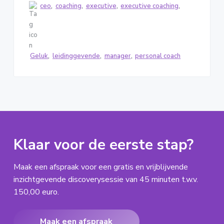
ceo
,
coaching
,
executive
,
executive coaching
,
Geluk
,
leidinggevende
,
manager
,
personal coach
Klaar voor de eerste stap?
Maak een afspraak voor een gratis en vrijblijvende
inzichtgevende discoverysessie van 45 minuten t.w.v.
150,00 euro.
Maak een afspraak