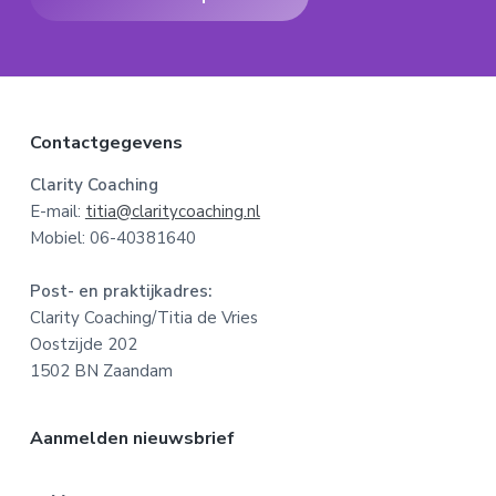
F
Contactgegevens
o
Clarity Coaching
E-mail:
titia@claritycoaching.nl
o
Mobiel: 06-40381640
t
Post- en praktijkadres:
e
Clarity Coaching/Titia de Vries
Oostzijde 202
r
1502 BN Zaandam
Aanmelden nieuwsbrief