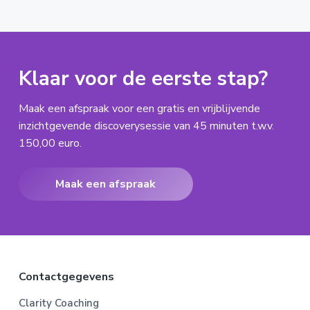
n
g
g
g
g
a
i
i
i
i
a
n
n
n
n
r
a
a
a
a
Klaar voor de eerste stap?
Maak een afspraak voor een gratis en vrijblijvende
inzichtgevende discoverysessie van 45 minuten t.w.v.
150,00 euro.
Maak een afspraak
F
Contactgegevens
o
Clarity Coaching