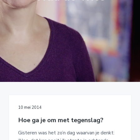
o
k
A
u
s
C
d
t
H
I
N
G
10 mei 2014
Hoe ga je om met tegenslag?
Gisteren was het zo’n dag waarvan je denkt: