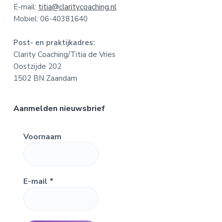
E-mail:
titia@claritycoaching.nl
o
Mobiel: 06-40381640
t
Post- en praktijkadres:
e
Clarity Coaching/Titia de Vries
Oostzijde 202
r
1502 BN Zaandam
Aanmelden nieuwsbrief
Voornaam
E-mail
*