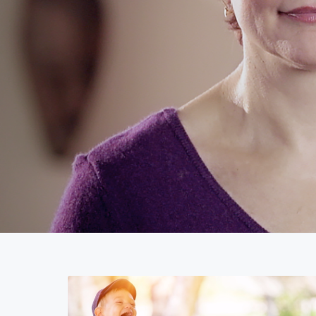
i
t
O
n
t
A
h
e
C
o
k
u
s
H
d
t
I
N
G