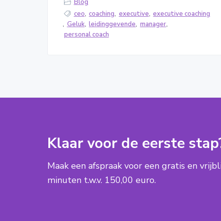
Blog
ceo
,
coaching
,
executive
,
executive coaching
,
Geluk
,
leidinggevende
,
manager
,
personal coach
Klaar voor de eerste stap
Maak een afspraak voor een gratis en vrijb
minuten t.w.v. 150,00 euro.