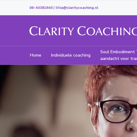
D
S
06-40381640
|
titia@claritycoaching.nl
o
p
o
r
r
i
C
V
n
n
e
a
g
L
r
Soul Embodiment 
Home
Individuele coaching
h
a
n
aandacht voor tr
e
A
r
a
l
d
R
d
a
e
e
r
r
I
t
h
d
T
o
e
o
v
Y
f
o
C
d
e