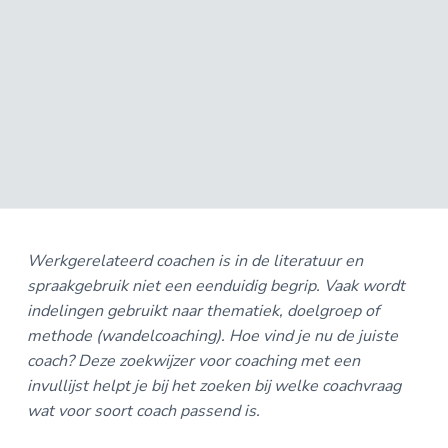
o
k
A
u
s
C
d
t
H
I
N
G
Werkgerelateerd coachen is in de literatuur en
spraakgebruik niet een eenduidig begrip. Vaak wordt
indelingen gebruikt naar thematiek, doelgroep of
methode (wandelcoaching). Hoe vind je nu de juiste
coach? Deze zoekwijzer voor coaching met een
invullijst helpt je bij het zoeken bij welke coachvraag
wat voor soort coach passend is.