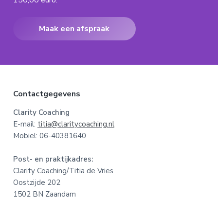
Maak een afspraak
F
Contactgegevens
o
Clarity Coaching
E-mail:
titia@claritycoaching.nl
o
Mobiel: 06-40381640
t
Post- en praktijkadres:
e
Clarity Coaching/Titia de Vries
Oostzijde 202
r
1502 BN Zaandam