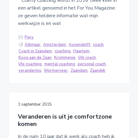
Clarity Coaching wordt in 2016 twee keer in
een artikel genoemd in het For You Magazine:
ze geven heldere informatie wat mijn
werkwijze is en wat
Pers
Alkmaar
,
Amsterdam
,
Assendelft
,
coach
,
Coach in Zaandam
,
coaching
,
Haarlem
,
Koog aan de Zaan
,
Krommenie
,
life coach
,
life coaching
,
mental coaching
,
personal coach
,
verandering
,
Wormerveer
,
Zaandam
,
Zaandijk
1 september 2015
Veranderen is uit je comfortzone
komen
In de ruim 10 jaar dat ik werk als coach heb ik