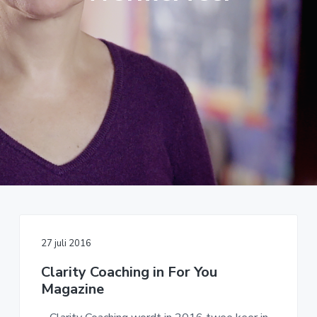
o
k
A
u
s
C
d
t
H
I
N
G
27 juli 2016
Clarity Coaching in For You
Magazine