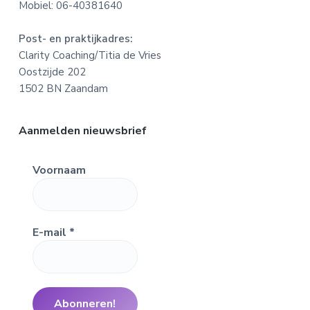
o
Mobiel: 06-40381640
t
Post- en praktijkadres:
e
Clarity Coaching/Titia de Vries
Oostzijde 202
r
1502 BN Zaandam
Aanmelden nieuwsbrief
Voornaam
E-mail
*