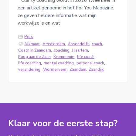
Clarity Coaching wordt in 2016 twee keer in
een artikel genoemd in het For You Magazine:
ze geven heldere informatie wat mijn
werkwijze is en wat
Pers
Alkmaar
,
Amsterdam
,
Assendelft
,
coach
,
Coach in Zaandam
,
coaching
,
Haarlem
,
Koog aan de Zaan
,
Krommenie
,
life coach
,
life coaching
,
mental coaching
,
personal coach
,
verandering
,
Wormerveer
,
Zaandam
,
Zaandijk
Klaar voor de eerste stap?