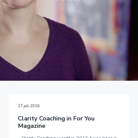
o
k
A
u
s
C
d
t
H
I
N
G
27 juli 2016
Clarity Coaching in For You
Magazine