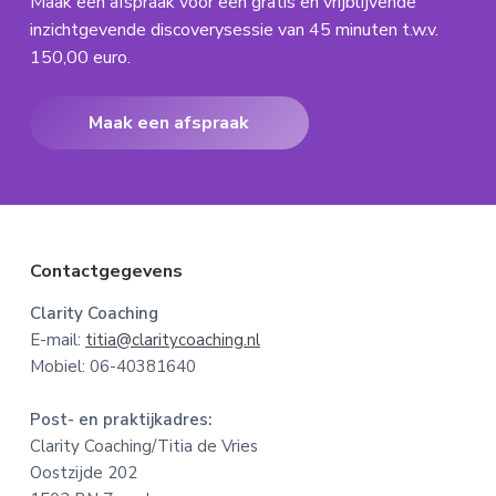
Maak een afspraak voor een gratis en vrijblijvende
inzichtgevende discoverysessie van 45 minuten t.w.v.
150,00 euro.
Maak een afspraak
F
Contactgegevens
o
Clarity Coaching
E-mail:
titia@claritycoaching.nl
o
Mobiel: 06-40381640
t
Post- en praktijkadres:
e
Clarity Coaching/Titia de Vries
Oostzijde 202
r