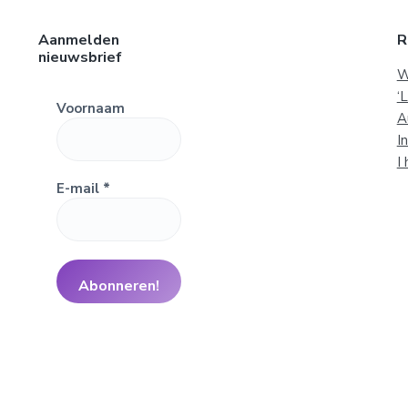
Aanmelden
R
nieuwsbrief
W
‘
Voornaam
A
I
I
E-mail
*