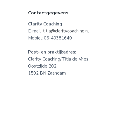
F
Contactgegevens
o
Clarity Coaching
E-mail:
titia@claritycoaching.nl
o
Mobiel: 06-40381640
t
Post- en praktijkadres:
e
Clarity Coaching/Titia de Vries
Oostzijde 202
r
1502 BN Zaandam