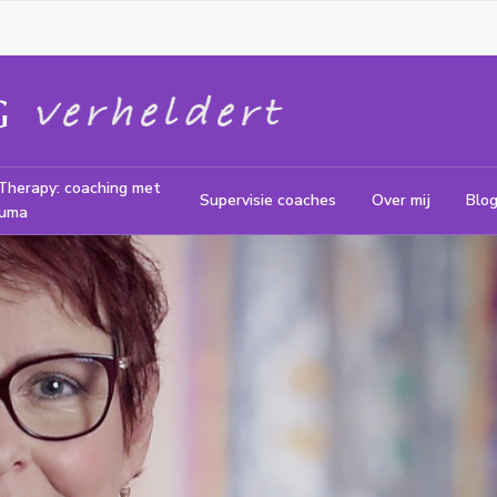
Therapy: coaching met
Supervisie coaches
Over mij
Blo
auma