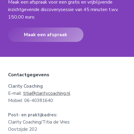
Maak een afspraak voor een gratis en vrijblijvende
inzichtgevende discoverysessie van 45 minuten t.w.v.
150,00 euro.
Maak een afspraak
F
Contactgegevens
o
Clarity Coaching
E-mail:
titia@claritycoaching.nl
o
Mobiel: 06-40381640
t
Post- en praktijkadres:
e
Clarity Coaching/Titia de Vries
Oostzijde 202
r