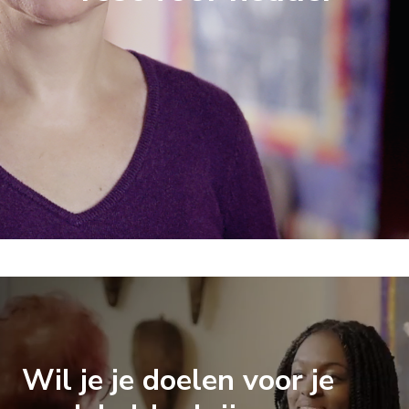
o
k
A
u
s
C
d
t
H
I
N
G
Wil je je doelen voor je